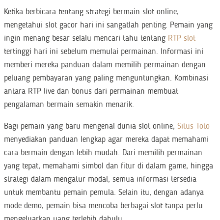
Ketika berbicara tentang strategi bermain slot online,
mengetahui slot gacor hari ini sangatlah penting. Pemain yang
ingin menang besar selalu mencari tahu tentang
RTP slot
tertinggi hari ini sebelum memulai permainan. Informasi ini
memberi mereka panduan dalam memilih permainan dengan
peluang pembayaran yang paling menguntungkan. Kombinasi
antara RTP live dan bonus dari permainan membuat
pengalaman bermain semakin menarik.
Bagi pemain yang baru mengenal dunia slot online,
Situs Toto
menyediakan panduan lengkap agar mereka dapat memahami
cara bermain dengan lebih mudah. Dari memilih permainan
yang tepat, memahami simbol dan fitur di dalam game, hingga
strategi dalam mengatur modal, semua informasi tersedia
untuk membantu pemain pemula. Selain itu, dengan adanya
mode demo, pemain bisa mencoba berbagai slot tanpa perlu
mengeluarkan uang terlebih dahulu.