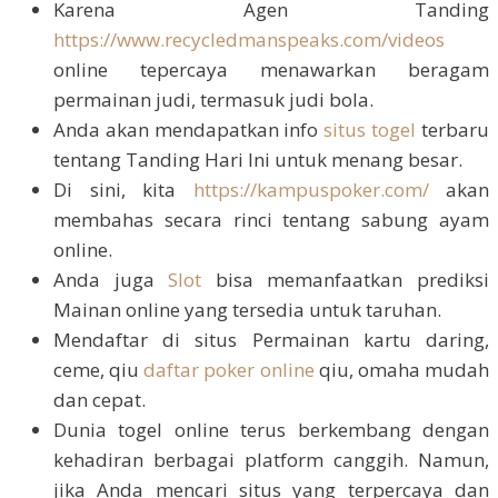
Karena Agen Tanding
https://www.recycledmanspeaks.com/videos
online tepercaya menawarkan beragam
permainan judi, termasuk judi bola.
Anda akan mendapatkan info
situs togel
terbaru
tentang Tanding Hari Ini untuk menang besar.
Di sini, kita
https://kampuspoker.com/
akan
membahas secara rinci tentang sabung ayam
online.
Anda juga
Slot
bisa memanfaatkan prediksi
Mainan online yang tersedia untuk taruhan.
Mendaftar di situs Permainan kartu daring,
ceme, qiu
daftar poker online
qiu, omaha mudah
dan cepat.
Dunia togel online terus berkembang dengan
kehadiran berbagai platform canggih. Namun,
jika Anda mencari situs yang terpercaya dan