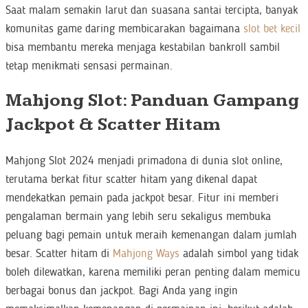
Saat malam semakin larut dan suasana santai tercipta, banyak
komunitas game daring membicarakan bagaimana
slot bet kecil
bisa membantu mereka menjaga kestabilan bankroll sambil
tetap menikmati sensasi permainan.
Mahjong Slot: Panduan Gampang
Jackpot & Scatter Hitam
Mahjong Slot 2024 menjadi primadona di dunia slot online,
terutama berkat fitur scatter hitam yang dikenal dapat
mendekatkan pemain pada jackpot besar. Fitur ini memberi
pengalaman bermain yang lebih seru sekaligus membuka
peluang bagi pemain untuk meraih kemenangan dalam jumlah
besar. Scatter hitam di
Mahjong Ways
adalah simbol yang tidak
boleh dilewatkan, karena memiliki peran penting dalam memicu
berbagai bonus dan jackpot. Bagi Anda yang ingin