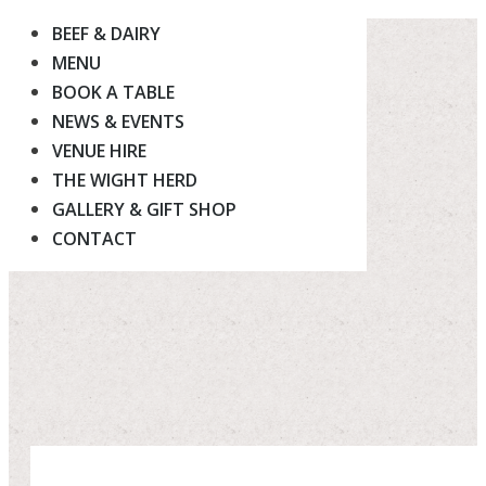
BEEF & DAIRY
MENU
BOOK A TABLE
NEWS & EVENTS
VENUE HIRE
THE WIGHT HERD
GALLERY & GIFT SHOP
CONTACT