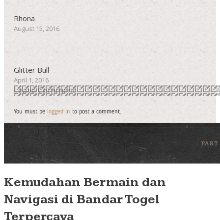
Rhona
August 15, 2016
Glitter Bull
April 1, 2016
Leave Comment
You must be
logged in
to post a comment.
PART 
Kemudahan Bermain dan
Navigasi di Bandar Togel
Terpercaya