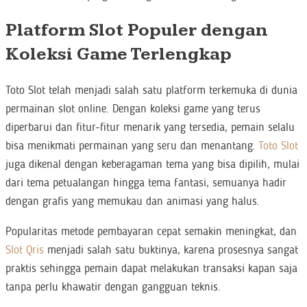
Platform Slot Populer dengan
Koleksi Game Terlengkap
Toto Slot telah menjadi salah satu platform terkemuka di dunia
permainan slot online. Dengan koleksi game yang terus
diperbarui dan fitur-fitur menarik yang tersedia, pemain selalu
bisa menikmati permainan yang seru dan menantang.
Toto Slot
juga dikenal dengan keberagaman tema yang bisa dipilih, mulai
dari tema petualangan hingga tema fantasi, semuanya hadir
dengan grafis yang memukau dan animasi yang halus.
Popularitas metode pembayaran cepat semakin meningkat, dan
Slot Qris
menjadi salah satu buktinya, karena prosesnya sangat
praktis sehingga pemain dapat melakukan transaksi kapan saja
tanpa perlu khawatir dengan gangguan teknis.