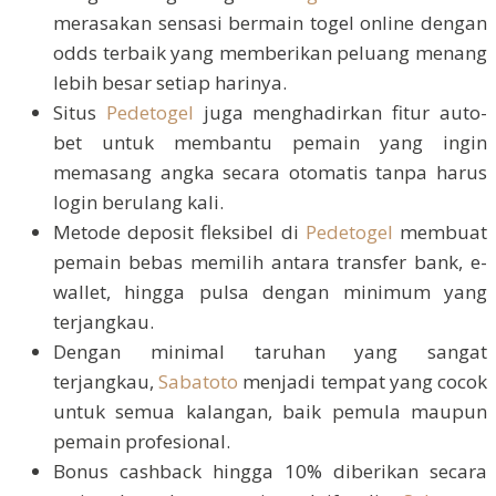
merasakan sensasi bermain togel online dengan
odds terbaik yang memberikan peluang menang
lebih besar setiap harinya.
Situs
Pedetogel
juga menghadirkan fitur auto-
bet untuk membantu pemain yang ingin
memasang angka secara otomatis tanpa harus
login berulang kali.
Metode deposit fleksibel di
Pedetogel
membuat
pemain bebas memilih antara transfer bank, e-
wallet, hingga pulsa dengan minimum yang
terjangkau.
Dengan minimal taruhan yang sangat
terjangkau,
Sabatoto
menjadi tempat yang cocok
untuk semua kalangan, baik pemula maupun
pemain profesional.
Bonus cashback hingga 10% diberikan secara