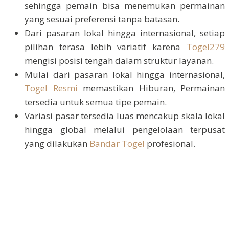
sehingga pemain bisa menemukan permainan
yang sesuai preferensi tanpa batasan.
Dari pasaran lokal hingga internasional, setiap
pilihan terasa lebih variatif karena
Togel279
mengisi posisi tengah dalam struktur layanan.
Mulai dari pasaran lokal hingga internasional,
Togel Resmi
memastikan Hiburan, Permainan
tersedia untuk semua tipe pemain.
Variasi pasar tersedia luas mencakup skala lokal
hingga global melalui pengelolaan terpusat
yang dilakukan
Bandar Togel
profesional.