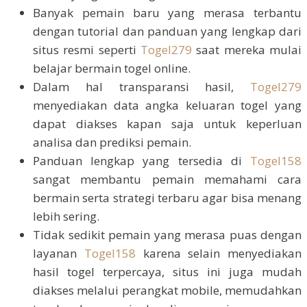
Banyak pemain baru yang merasa terbantu
dengan tutorial dan panduan yang lengkap dari
situs resmi seperti
Togel279
saat mereka mulai
belajar bermain togel online.
Dalam hal transparansi hasil,
Togel279
menyediakan data angka keluaran togel yang
dapat diakses kapan saja untuk keperluan
analisa dan prediksi pemain.
Panduan lengkap yang tersedia di
Togel158
sangat membantu pemain memahami cara
bermain serta strategi terbaru agar bisa menang
lebih sering.
Tidak sedikit pemain yang merasa puas dengan
layanan
Togel158
karena selain menyediakan
hasil togel terpercaya, situs ini juga mudah
diakses melalui perangkat mobile, memudahkan