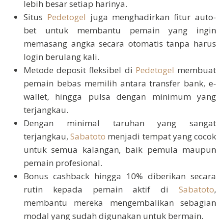
lebih besar setiap harinya.
Situs
Pedetogel
juga menghadirkan fitur auto-
bet untuk membantu pemain yang ingin
memasang angka secara otomatis tanpa harus
login berulang kali.
Metode deposit fleksibel di
Pedetogel
membuat
pemain bebas memilih antara transfer bank, e-
wallet, hingga pulsa dengan minimum yang
terjangkau.
Dengan minimal taruhan yang sangat
terjangkau,
Sabatoto
menjadi tempat yang cocok
untuk semua kalangan, baik pemula maupun
pemain profesional.
Bonus cashback hingga 10% diberikan secara
rutin kepada pemain aktif di
Sabatoto
,
membantu mereka mengembalikan sebagian
modal yang sudah digunakan untuk bermain.