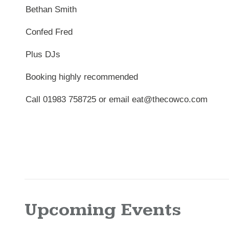
Bethan Smith
Confed Fred
Plus DJs
Booking highly recommended
Call 01983 758725 or email
eat@thecowco.com
Upcoming Events