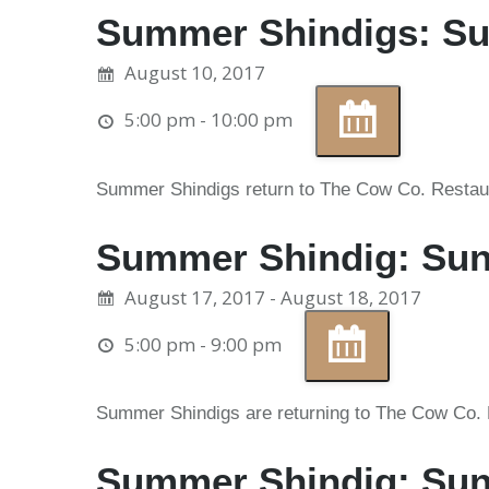
Summer Shindigs: Su
August 10, 2017
5:00 pm - 10:00 pm
Summer Shindigs return to The Cow Co. Restaur
Summer Shindig: Sun
August 17, 2017 - August 18, 2017
5:00 pm - 9:00 pm
Summer Shindigs are returning to The Cow Co. R
Summer Shindig: Su