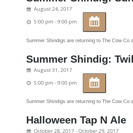
August 24, 2017
5:00 pm - 9:00 pm
Summer Shindigs are returning to The Cow Co at
Summer Shindig: Twil
August 31, 2017
5:00 pm - 9:00 pm
Summer Shindigs are returning to The Cow Co at
Halloween Tap N Ale
October 28, 2017 - October 29, 2017