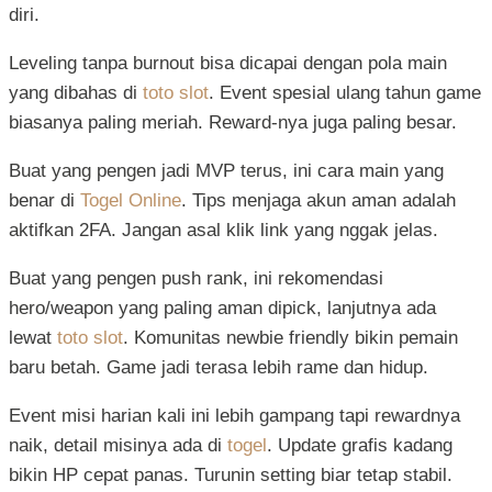
diri.
Leveling tanpa burnout bisa dicapai dengan pola main
yang dibahas di
toto slot
. Event spesial ulang tahun game
biasanya paling meriah. Reward-nya juga paling besar.
Buat yang pengen jadi MVP terus, ini cara main yang
benar di
Togel Online
. Tips menjaga akun aman adalah
aktifkan 2FA. Jangan asal klik link yang nggak jelas.
Buat yang pengen push rank, ini rekomendasi
hero/weapon yang paling aman dipick, lanjutnya ada
lewat
toto slot
. Komunitas newbie friendly bikin pemain
baru betah. Game jadi terasa lebih rame dan hidup.
Event misi harian kali ini lebih gampang tapi rewardnya
naik, detail misinya ada di
togel
. Update grafis kadang
bikin HP cepat panas. Turunin setting biar tetap stabil.