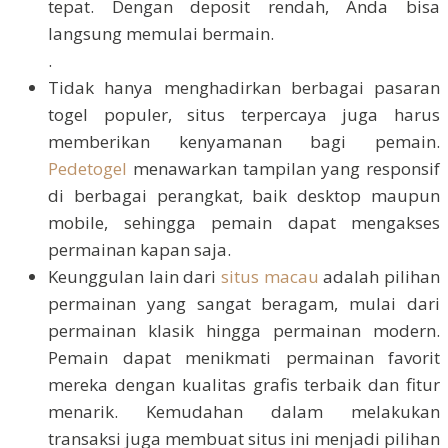
tepat. Dengan deposit rendah, Anda bisa
langsung memulai bermain.
.
Tidak hanya menghadirkan berbagai pasaran
togel populer, situs terpercaya juga harus
memberikan kenyamanan bagi pemain.
Pedetogel
menawarkan tampilan yang responsif
di berbagai perangkat, baik desktop maupun
mobile, sehingga pemain dapat mengakses
permainan kapan saja.
Keunggulan lain dari
situs macau
adalah pilihan
permainan yang sangat beragam, mulai dari
permainan klasik hingga permainan modern.
Pemain dapat menikmati permainan favorit
mereka dengan kualitas grafis terbaik dan fitur
menarik. Kemudahan dalam melakukan
transaksi juga membuat situs ini menjadi pilihan