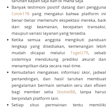
taruhan kapan saja dan di mana saja.
Banyak testimoni positif datang dari pengguna
Colok178
yang mengakui bahwa platform ini
benar-benar memenuhi ekspektasi mereka, baik
dari segi keamanan, kecepatan transaksi,
maupun variasi layanan yang tersedia.
Ketika semua anggota mengikuti panduan
lengkap yang disediakan, kemenangan lebih
mudah dicapai melalui
Togel279
, sebab
sistemnya mendukung prediksi akurat dan
menampilkan data secara real-time.
Kemudahan mengakses informasi skor, jadwal
pertandingan, dan hasil taruhan membuat
pengalaman bermain semakin seru dan efisien
bagi member setia
Sbobet88
, tanpa harus
berpindah platform lain.
Setiap situs permainan tentu memiliki