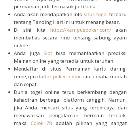
permainan judi, termasuk judi bola.
Anda akan mendapatkan info
situs togel
terbaru
tentang Tanding Hari Ini untuk menang besar.
Di sini, kita
https://kampuspoker.com/
akan
membahas secara rinci tentang sabung ayam
online.
Anda juga
Slot
bisa memanfaatkan prediksi
Mainan online yang tersedia untuk taruhan.
Mendaftar di situs Permainan kartu daring,
ceme, qiu
daftar poker online
qiu, omaha mudah
dan cepat.
Dunia togel online terus berkembang dengan
kehadiran berbagai platform canggih. Namun,
jika Anda mencari situs yang terpercaya dan
menawarkan pengalaman bermain terbaik,
maka
Colok178
adalah pilihan yang sangat